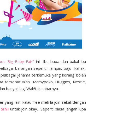
ada Big Baby Fair"
ini ibu bapa dan bakal ibu
pelbagai barangan seperti lampin, baju kanak-
a pelbagai jenama terkemuka yang korang boleh
ma tersebut ialah Mamypoko, Huggies, Nestle,
n banyak lagi.Wah!tak sabarnya...
yang lain, kalau free meh la join sekali dengan
k
SINI
untuk join okay... Seperti biasa jangan lupa