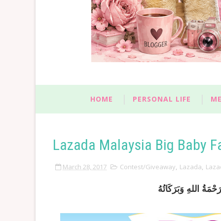
HOME
PERSONAL LIFE
ME
Lazada Malaysia Big Baby Fa
March 28, 2017
Contest/Giveaway
,
Lazada
,
Laza