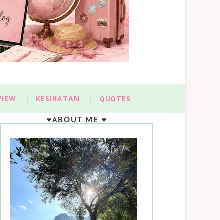
VIEW
KESIHATAN
QUOTES
♥ABOUT ME ♥