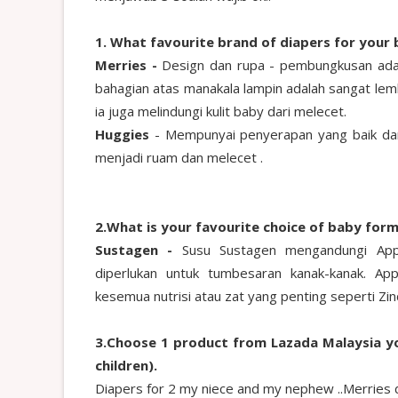
1. What favourite brand of diapers for your 
Merries -
Design dan rupa - pembungkusan adal
bahagian atas manakala lampin adalah sangat le
ia juga melindungi kulit baby dari melecet.
Huggies
- Mempunyai penyerapan yang baik dan 
menjadi ruam dan melecet .
2.What is your favourite choice of baby form
Sustagen -
Susu Sustagen mengandungi Appe
diperlukan untuk tumbesaran kanak-kanak. App
kesemua nutrisi atau zat yang penting seperti Zin
3.Choose 1 product from Lazada Malaysia you
children).
Diapers for 2 my niece and my nephew ..Merries