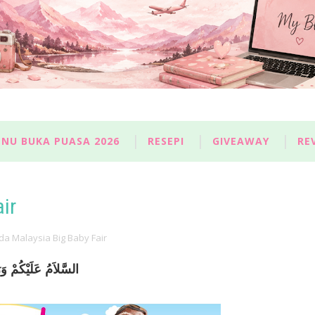
NU BUKA PUASA 2026
RESEPI
GIVEAWAY
RE
ir
da Malaysia Big Baby Fair
السَّلاَمُ عَلَيْكُمْ وَرَحْمَةُ اللهِ وَبَرَكَاتُهُ