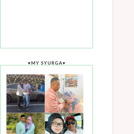
♥MY SYURGA♥