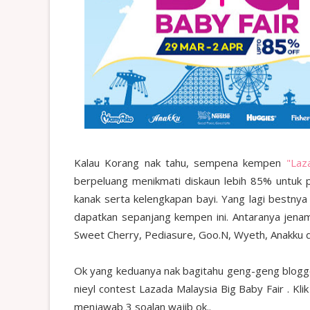
Kalau Korang nak tahu, sempena kempen
"Laz
berpeluang menikmati diskaun lebih 85% untuk 
kanak serta kelengkapan bayi. Yang lagi bestny
dapatkan sepanjang kempen ini. Antaranya jena
Sweet Cherry, Pediasure, Goo.N, Wyeth, Anakku da
Ok yang keduanya nak bagitahu geng-geng blogger 
nieyl contest Lazada Malaysia Big Baby Fair . Kli
menjawab 3 soalan wajib ok..