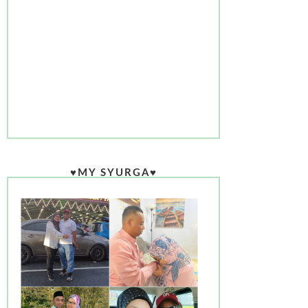
♥MY SYURGA♥