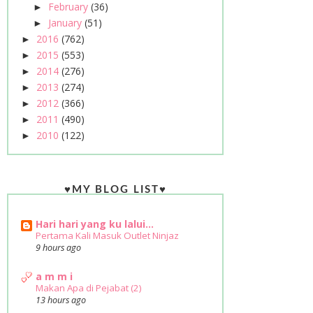
February
(36)
►
January
(51)
►
2016
(762)
►
2015
(553)
►
2014
(276)
►
2013
(274)
►
2012
(366)
►
2011
(490)
►
2010
(122)
►
♥MY BLOG LIST♥
Hari hari yang ku lalui...
Pertama Kali Masuk Outlet Ninjaz
9 hours ago
a m m i
Makan Apa di Pejabat (2)
13 hours ago