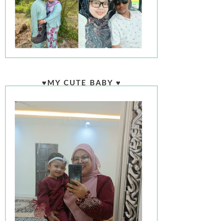
♥MY CUTE BABY ♥