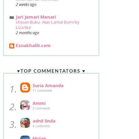
2 weeks ago
Jari Jemari Menari
Ulasan Buku- Atas Lantai Bumi by
Liza Nur
2 months ago
Eznakhalili.com
♥TOP COMMENTATORS ♥
1.
Suria Amanda
11 comments
2.
Ammi
5 comments
3.
adnil linda
4 comments
Mulan