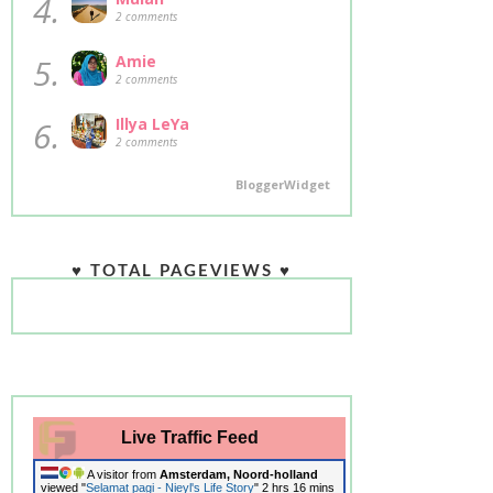
4.
2 comments
5.
Amie
2 comments
6.
Illya LeYa
2 comments
BloggerWidget
♥ TOTAL PAGEVIEWS ♥
Live Traffic Feed
A visitor from
Amsterdam, Noord-holland
viewed "
Selamat pagi - Nieyl's Life Story
"
2 hrs 16 mins