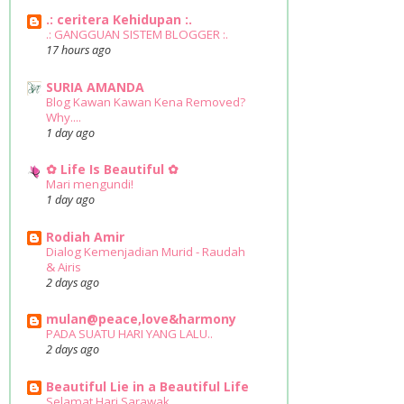
.: ceritera Kehidupan :.
.: GANGGUAN SISTEM BLOGGER :.
17 hours ago
SURIA AMANDA
Blog Kawan Kawan Kena Removed?
Why....
1 day ago
✿ Life Is Beautiful ✿
Mari mengundi!
1 day ago
Rodiah Amir
Dialog Kemenjadian Murid - Raudah
& Airis
2 days ago
mulan@peace,love&harmony
PADA SUATU HARI YANG LALU..
2 days ago
Beautiful Lie in a Beautiful Life
Selamat Hari Sarawak