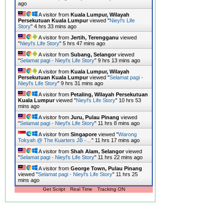
ago
A visitor from
Kuala Lumpur, Wilayah
Persekutuan Kuala Lumpur
viewed "
Nieyl's Life
Story
"
4 hrs 33 mins ago
A visitor from
Jertih, Terengganu
viewed
"
Nieyl's Life Story
"
5 hrs 47 mins ago
A visitor from
Subang, Selangor
viewed
"
Selamat pagi - Nieyl's Life Story
"
9 hrs 13 mins ago
A visitor from
Kuala Lumpur, Wilayah
Persekutuan Kuala Lumpur
viewed "
Selamat pagi -
Nieyl's Life Story
"
9 hrs 31 mins ago
A visitor from
Petaling, Wilayah Persekutuan
Kuala Lumpur
viewed "
Nieyl's Life Story
"
10 hrs 53
mins ago
A visitor from
Juru, Pulau Pinang
viewed
"
Selamat pagi - Nieyl's Life Story
"
11 hrs 8 mins ago
A visitor from
Singapore
viewed "
Warong
Tokyah @ The Kuarters JB -…
"
11 hrs 17 mins ago
A visitor from
Shah Alam, Selangor
viewed
"
Selamat pagi - Nieyl's Life Story
"
11 hrs 22 mins ago
A visitor from
George Town, Pulau Pinang
viewed "
Selamat pagi - Nieyl's Life Story
"
11 hrs 25
mins ago
Get Script
Real Time
Tracking ON